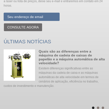
a laser ou lista de preços, deixe seu e-mail e entraremos em contato em 24
horas.
CONSULTE AGORA
ÚLTIMAS NOTÍCIAS
Quais são as diferenças entre a
er
máquina de cadeia de caixas de
papelão e a máquina automática de alta
velocidade?
e
Existem diferenças significativas entre as
máquinas da cadeia de caixa e as máquinas
que
automáticas de alta velocidade em termos de
cenários de aplicação, eficiência no trabalho,
custos de investimento e manutenção. ‌‌
s
mi
a
me
de