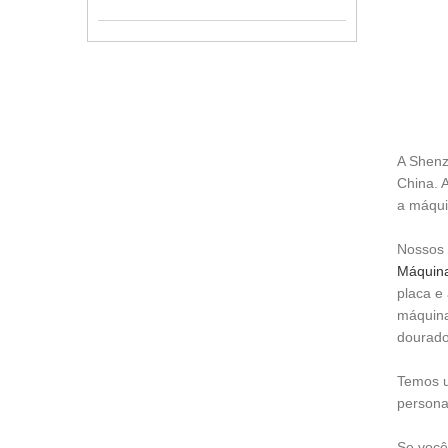
A Shenz
China. 
a máqui
Nossos 
Máquina
placa e
máquina
dourado
Temos u
persona
Se você