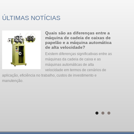
ÚLTIMAS NOTÍCIAS
e
Quais são as diferenças entre a
a
máquina de cadeia de caixas de
papelão e a máquina automática
de alta velocidade?
Existem diferenças significativas entre as
s
máquinas da cadeia de caixa e as
m
máquinas automáticas de alta
velocidade em termos de cenários de
e
aplicação, eficiência no trabalho, custos de investimento e
com uma esco
manutenção. ‌‌
minutos, enx
dentes mergu
a
longo do padr