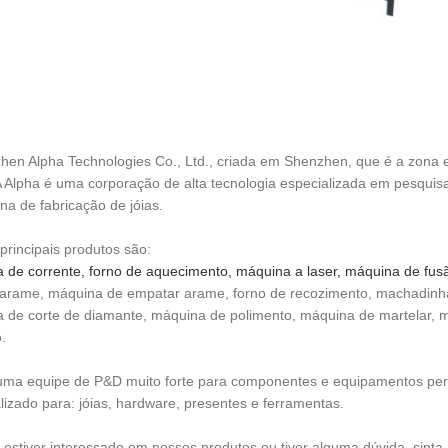
hen Alpha Technologies Co., Ltd., criada em Shenzhen, que é a zona 
A Alpha é uma corporação de alta tecnologia especializada em pesquis
na de fabricação de jóias.
principais produtos são:
 de corrente, forno de aquecimento, máquina a laser, máquina de fus
 arame, máquina de empatar arame, forno de recozimento, machadinha 
 de corte de diamante, máquina de polimento, máquina de martelar, 
.
ma equipe de P&D muito forte para componentes e equipamentos pers
lizado para: jóias, hardware, presentes e ferramentas.
 estiver interessado em nossos produtos ou tiver alguma dúvida, sinta