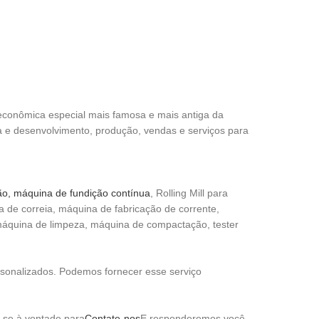
econômica especial mais famosa e mais antiga da
a e desenvolvimento, produção, vendas e serviços para
ão, máquina de fundição contínua
, Rolling Mill para
de correia, máquina de fabricação de corrente,
máquina de limpeza, máquina de compactação, tester
onalizados. Podemos fornecer esse serviço
 -se à vontade para
Contate-nos
E responderemos você