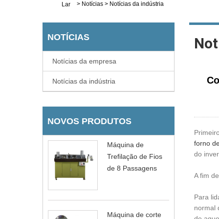
>
Notícias
>
Notícias da indústria
Lar
NOTÍCIAS
Not
Notícias da empresa
Co
Notícias da indústria
NOVOS PRODUTOS
Primeir
forno d
Máquina de
do inve
Trefilação de Fios
de 8 Passagens
A fim d
Para li
normal 
Máquina de corte
de aque