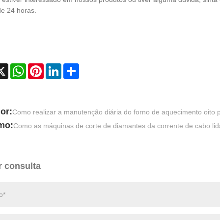
de 24 horas.
cebook
X
WhatsApp
Pinterest
LinkedIn
Share
or:
Como realizar a manutenção diária do forno de aquecimento oito 
mo:
Como as máquinas de corte de diamantes da corrente de cabo lid
r consulta