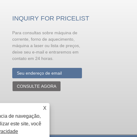
INQUIRY FOR PRICELIST
Para consultas sobre máquina de
Procedimentos operacionais d
segurança da máquina de sold
corrente, forno de aquecimento,
a laser
máquina a laser ou lista de preços,
A soldagem a laser é uma aplicação
deixe seu e-mail e entraremos em
bem estabelecida de muitas tecnologia
contato em 24 horas.
de laser. Ele irradia o feixe de laser co
alta densidade de energia nas duas
partes do material, de modo que a part
local é aquecida e derretida, e depois resfriada e solidificada para
formar um todo. No processo de utilização, para garantir a
CONSULTE AGORA
segurança do operador, precisamos dominar algumas regras de
operação segura no processo de operação da máquina de solda 
laser. A seguir irá explicar-lhe os procedimentos operacionais
seguros da máquina de solda a laser
X
ncia de navegação,
izar este site, você
ivacidade