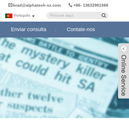
brad@alphatech-sz.com
+86- 13632961566
Português
Enviar consulta
Contate-nos
Live