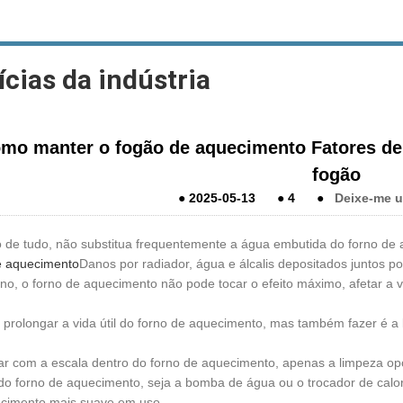
ícias da indústria
mo manter o fogão de aquecimento Fatores d
fogão
●
2025-05-13
●
4
●
Deixe-me 
o de tudo, não substitua frequentemente a água embutida do forno de
e aquecimento
Danos por radiador, água e álcalis depositados juntos 
rno, o forno de aquecimento não pode tocar o efeito máximo, afetar a v
e prolongar a vida útil do forno de aquecimento, mas também fazer é a
dar com a escala dentro do forno de aquecimento, apenas a limpeza op
do forno de aquecimento, seja a bomba de água ou o trocador de calor 
cimento mais suave em uso.